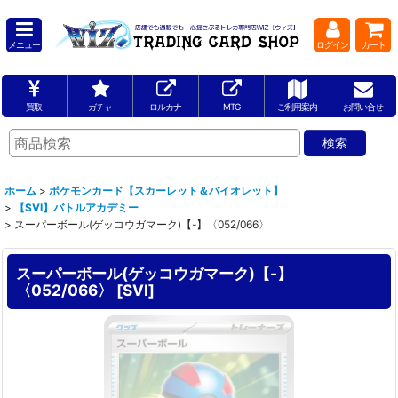
メニュー
ログイン
カート
買取
ガチャ
ロルカナ
MTG
ご利用案内
お問い合せ
ホーム
>
ポケモンカード【スカーレット＆バイオレット】
>
【SVI】バトルアカデミー
>
スーパーボール(ゲッコウガマーク)【-】〈052/066〉
スーパーボール(ゲッコウガマーク)【-】
〈052/066〉
[
SVI
]