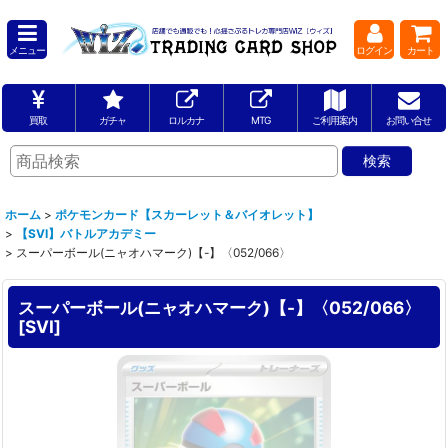
メニュー
ログイン
カート
買取
ガチャ
ロルカナ
MTG
ご利用案内
お問い合せ
ホーム
>
ポケモンカード【スカーレット＆バイオレット】
>
【SVI】バトルアカデミー
>
スーパーボール(ニャオハマーク)【-】〈052/066〉
スーパーボール(ニャオハマーク)【-】〈052/066〉
[
SVI
]