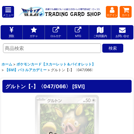
メニュー
ログイン
カート
買取
ガチャ
ロルカナ
MTG
ご利用案内
お問い合せ
ホーム
>
ポケモンカード【スカーレット＆バイオレット】
>
【SVI】バトルアカデミー
>
グルトン【-】〈047/066〉
グルトン【-】〈047/066〉
[
SVI
]