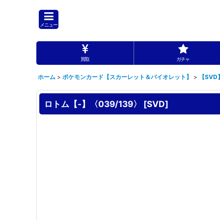
メニュー
買取
ガチャ
ホーム
>
ポケモンカード【スカーレット＆バイオレット】
>
【SVD
ロトム【-】〈039/139〉
[
SVD
]