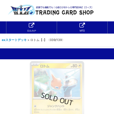
ロルカナ
MTG
】exスタートデッキ
>
ロトム【-】〈039/139〉