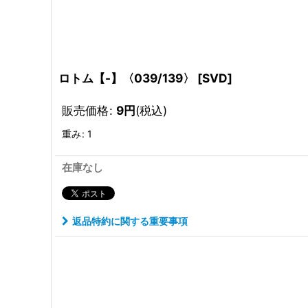
ロトム【-】〈039/139〉
[
SVD
]
販売価格
:
9
円
(税込)
重み
:
1
在庫なし
返品特約に関する重要事項