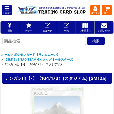
メニュー
ログイン
カート
買取
ガチャ
ロルカナ
MTG
ご利用案内
お問い合せ
ホーム
>
ポケモンカード【サン＆ムーン】
>
【SM12a】TAG TEAM GX タッグオールスターズ
>
テンガン山【-】〈164/173〉(スタジアム)
テンガン山【-】〈164/173〉(スタジアム)
[
SM12a
]