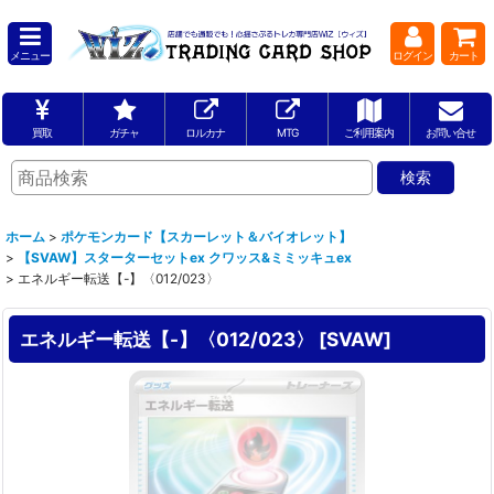
メニュー
ログイン
カート
買取
ガチャ
ロルカナ
MTG
ご利用案内
お問い合せ
ホーム
>
ポケモンカード【スカーレット＆バイオレット】
>
【SVAW】スターターセットex クワッス&ミミッキュex
>
エネルギー転送【-】〈012/023〉
エネルギー転送【-】〈012/023〉
[
SVAW
]