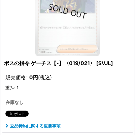
ボスの指令 ゲーチス【-】〈019/021〉
[
SVJL
]
販売価格
:
0
円
(税込)
重み
:
1
在庫なし
返品特約に関する重要事項