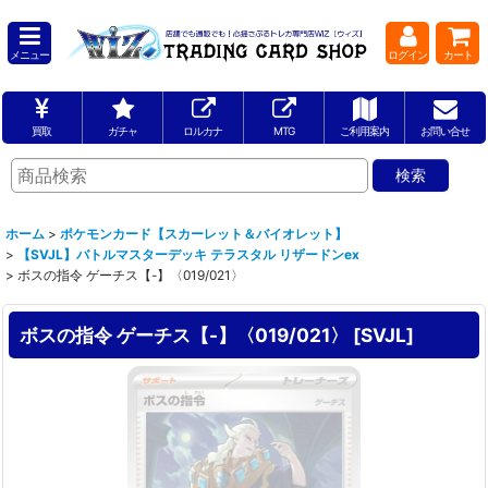
メニュー
ログイン
カート
買取
ガチャ
ロルカナ
MTG
ご利用案内
お問い合せ
ホーム
>
ポケモンカード【スカーレット＆バイオレット】
>
【SVJL】バトルマスターデッキ テラスタル リザードンex
>
ボスの指令 ゲーチス【-】〈019/021〉
ボスの指令 ゲーチス【-】〈019/021〉
[
SVJL
]