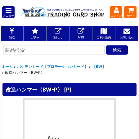
メニュー
ログイン
カート
買取
ガチャ
ロルカナ
MTG
ご利用案内
お問い合せ
ホーム
>
ポケモンカード【プロモーションカード】
>
【BW】
>
改造ハンマー〈BW-P〉
改造ハンマー〈BW-P〉
[
P
]