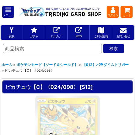
メニュー
ログイン
カート
買取
ガチャ
ロルカナ
MTG
ご利用案内
お問い合せ
ホーム
>
ポケモンカード【ソード＆シールド】
>
【S12】パラダイムトリガー
>
ピカチュウ【C】〈024/098〉
ピカチュウ【C】〈024/098〉
[
S12
]