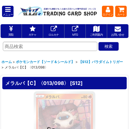
メニュー
ログイン
カート
買取
ガチャ
ロルカナ
MTG
ご利用案内
お問い合せ
ホーム
>
ポケモンカード【ソード＆シールド】
>
【S12】パラダイムトリガー
>
メラルバ【C】〈013/098〉
メラルバ【C】〈013/098〉
[
S12
]