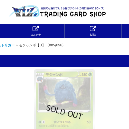
ロルカナ
MTG
ムトリガー
>
モジャンボ【U】〈005/098〉