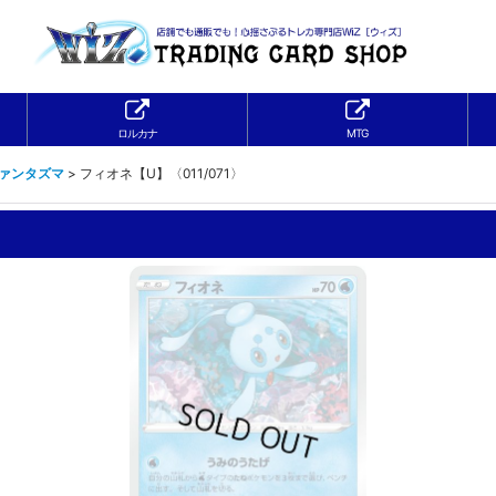
ロルカナ
MTG
ファンタズマ
>
フィオネ【U】〈011/071〉