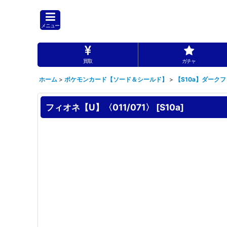
メニュー
買取
ガチャ
ホーム
>
ポケモンカード【ソード＆シールド】
>
【S10a】ダーク
フィオネ【U】〈011/071〉
[
S10a
]