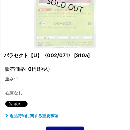
パラセクト【U】〈002/071〉
[
S10a
]
販売価格
:
0
円
(税込)
重み
:
1
在庫なし
返品特約に関する重要事項