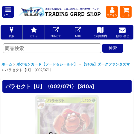
メニュー
ログイン
カート
買取
ガチャ
ロルカナ
MTG
ご利用案内
お問い合せ
ホーム
>
ポケモンカード【ソード＆シールド】
>
【S10a】ダークファンタズマ
>
パラセクト【U】〈002/071〉
パラセクト【U】〈002/071〉
[
S10a
]