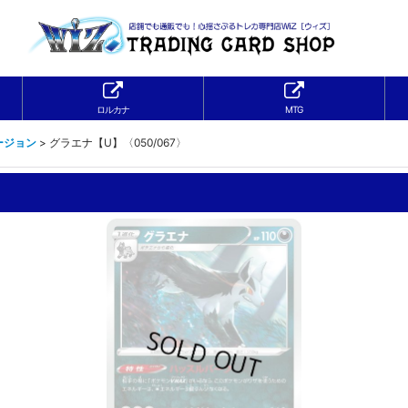
ロルカナ
MTG
ージョン
>
グラエナ【U】〈050/067〉