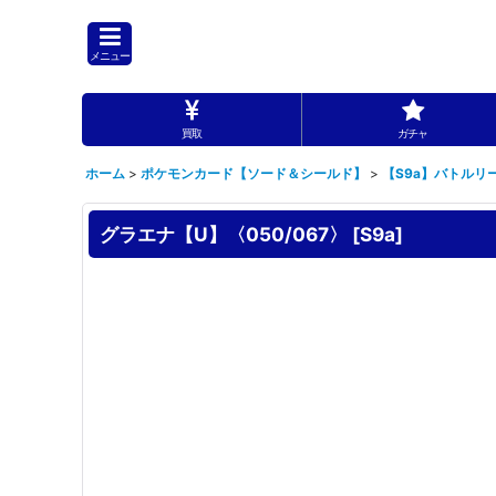
メニュー
買取
ガチャ
ホーム
>
ポケモンカード【ソード＆シールド】
>
【S9a】バトルリ
グラエナ【U】〈050/067〉
[
S9a
]