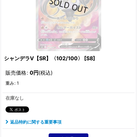
シャンデラV【SR】〈102/100〉
[
S8
]
販売価格
:
0
円
(税込)
重み
:
1
在庫なし
返品特約に関する重要事項