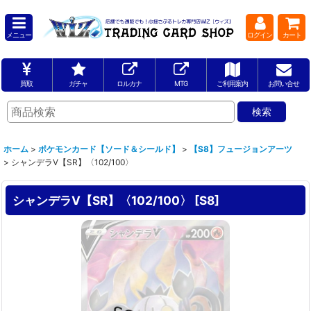
メニュー
ログイン
カート
買取
ガチャ
ロルカナ
MTG
ご利用案内
お問い合せ
ホーム
>
ポケモンカード【ソード＆シールド】
>
【S8】フュージョンアーツ
>
シャンデラV【SR】〈102/100〉
シャンデラV【SR】〈102/100〉
[
S8
]