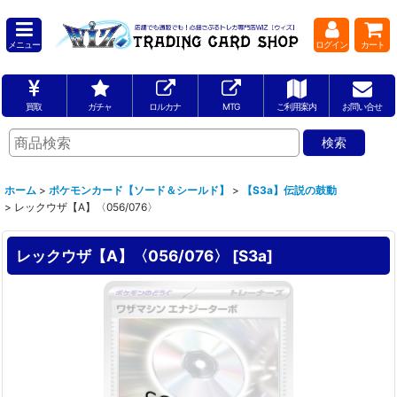
メニュー
ログイン
カート
買取
ガチャ
ロルカナ
MTG
ご利用案内
お問い合せ
ホーム
>
ポケモンカード【ソード＆シールド】
>
【S3a】伝説の鼓動
>
レックウザ【A】〈056/076〉
レックウザ【A】〈056/076〉
[
S3a
]