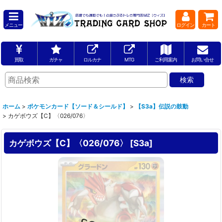
メニュー
ログイン
カート
買取
ガチャ
ロルカナ
MTG
ご利用案内
お問い合せ
ホーム
>
ポケモンカード【ソード＆シールド】
>
【S3a】伝説の鼓動
>
カゲボウズ【C】〈026/076〉
カゲボウズ【C】〈026/076〉
[
S3a
]