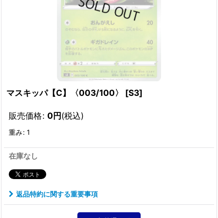
マスキッパ【C】〈003/100〉
[
S3
]
販売価格
:
0
円
(税込)
重み
:
1
在庫なし
返品特約に関する重要事項