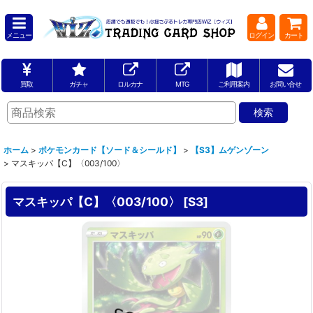
メニュー
ログイン
カート
買取
ガチャ
ロルカナ
MTG
ご利用案内
お問い合せ
ホーム
>
ポケモンカード【ソード＆シールド】
>
【S3】ムゲンゾーン
>
マスキッパ【C】〈003/100〉
マスキッパ【C】〈003/100〉
[
S3
]