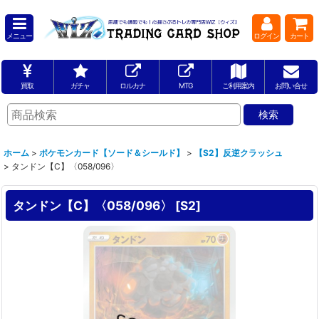
メニュー
ログイン
カート
買取
ガチャ
ロルカナ
MTG
ご利用案内
お問い合せ
ホーム
>
ポケモンカード【ソード＆シールド】
>
【S2】反逆クラッシュ
>
タンドン【C】〈058/096〉
タンドン【C】〈058/096〉
[
S2
]