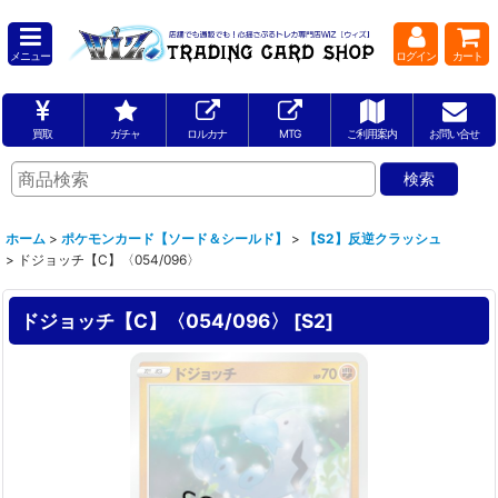
メニュー
ログイン
カート
買取
ガチャ
ロルカナ
MTG
ご利用案内
お問い合せ
ホーム
>
ポケモンカード【ソード＆シールド】
>
【S2】反逆クラッシュ
>
ドジョッチ【C】〈054/096〉
ドジョッチ【C】〈054/096〉
[
S2
]