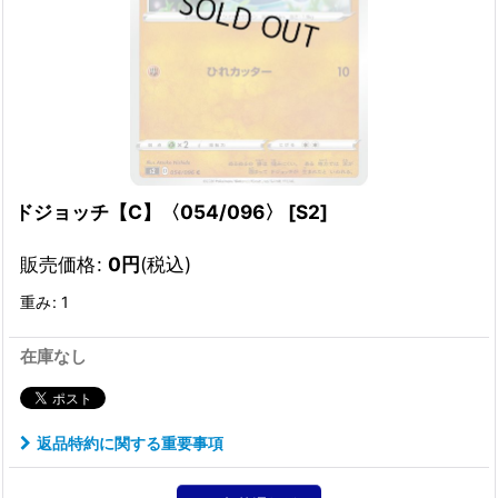
ドジョッチ【C】〈054/096〉
[
S2
]
販売価格
:
0
円
(税込)
重み
:
1
在庫なし
返品特約に関する重要事項