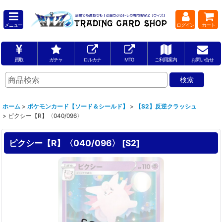
メニュー
ログイン
カート
買取
ガチャ
ロルカナ
MTG
ご利用案内
お問い合せ
ホーム
>
ポケモンカード【ソード＆シールド】
>
【S2】反逆クラッシュ
>
ピクシー【R】〈040/096〉
ピクシー【R】〈040/096〉
[
S2
]