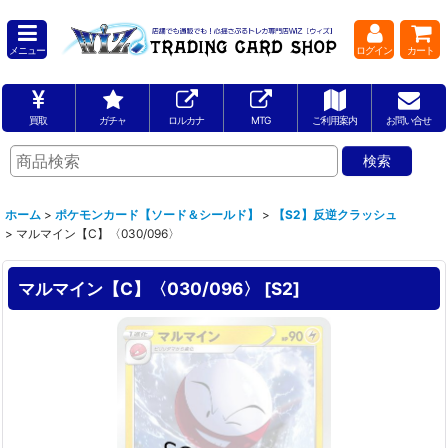
メニュー
ログイン
カート
買取
ガチャ
ロルカナ
MTG
ご利用案内
お問い合せ
ホーム
>
ポケモンカード【ソード＆シールド】
>
【S2】反逆クラッシュ
>
マルマイン【C】〈030/096〉
マルマイン【C】〈030/096〉
[
S2
]