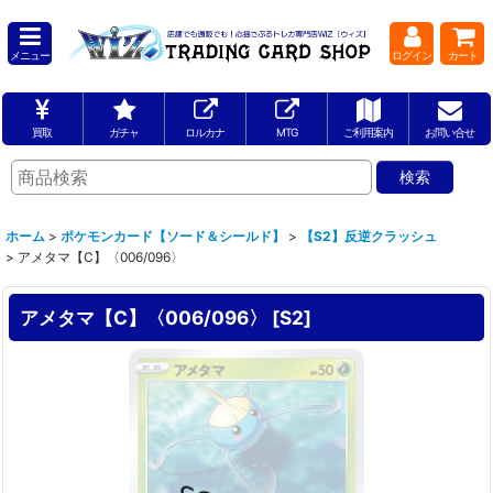
メニュー
ログイン
カート
買取
ガチャ
ロルカナ
MTG
ご利用案内
お問い合せ
ホーム
>
ポケモンカード【ソード＆シールド】
>
【S2】反逆クラッシュ
>
アメタマ【C】〈006/096〉
アメタマ【C】〈006/096〉
[
S2
]