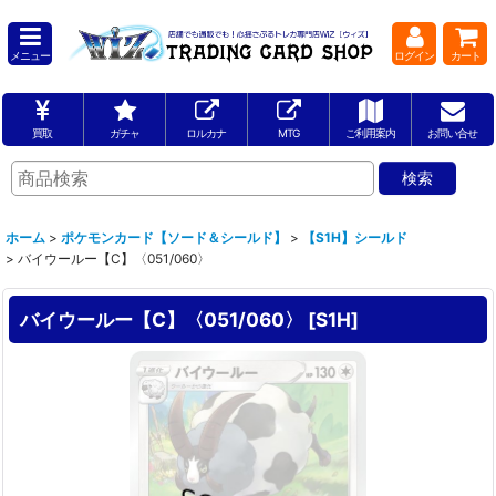
メニュー
ログイン
カート
買取
ガチャ
ロルカナ
MTG
ご利用案内
お問い合せ
ホーム
>
ポケモンカード【ソード＆シールド】
>
【S1H】シールド
>
バイウールー【C】〈051/060〉
バイウールー【C】〈051/060〉
[
S1H
]