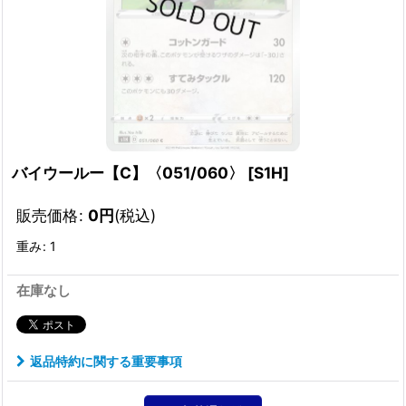
バイウールー【C】〈051/060〉
[
S1H
]
販売価格
:
0
円
(税込)
重み
:
1
在庫なし
返品特約に関する重要事項