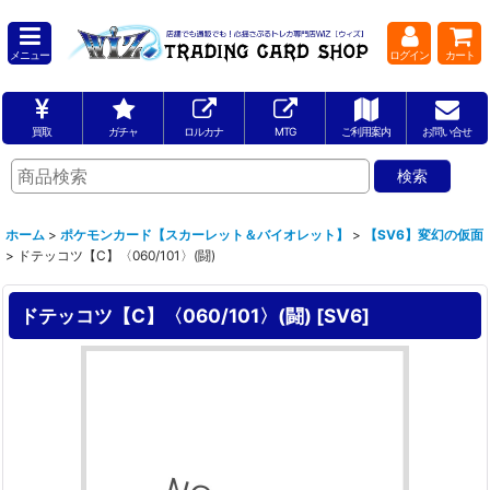
メニュー
ログイン
カート
買取
ガチャ
ロルカナ
MTG
ご利用案内
お問い合せ
ホーム
>
ポケモンカード【スカーレット＆バイオレット】
>
【SV6】変幻の仮面
>
ドテッコツ【C】〈060/101〉(闘)
ドテッコツ【C】〈060/101〉(闘)
[
SV6
]