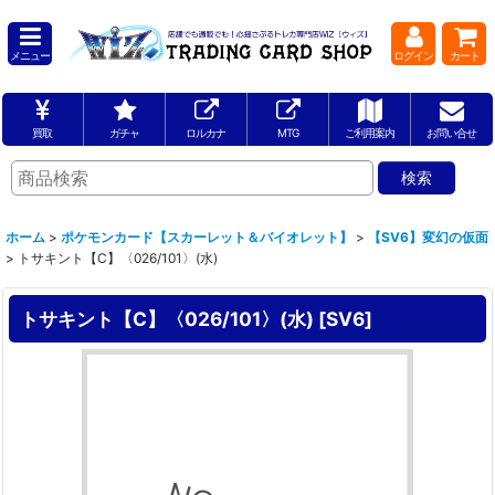
メニュー
ログイン
カート
買取
ガチャ
ロルカナ
MTG
ご利用案内
お問い合せ
ホーム
>
ポケモンカード【スカーレット＆バイオレット】
>
【SV6】変幻の仮面
>
トサキント【C】〈026/101〉(水)
トサキント【C】〈026/101〉(水)
[
SV6
]