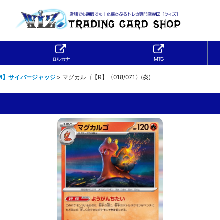
ロルカナ
MTG
5M】サイバージャッジ
>
マグカルゴ【R】〈018/071〉(炎)