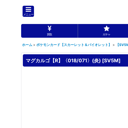
メニュー
買取
ガチャ
ホーム
>
ポケモンカード【スカーレット＆バイオレット】
>
【SV
マグカルゴ【R】〈018/071〉(炎)
[
SV5M
]