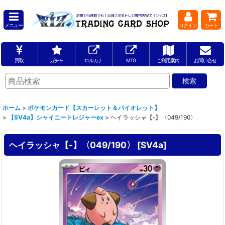
メニュー
ログイン
カート
買取
ガチャ
ロルカナ
MTG
ご利用案内
お問い合せ
ホーム
>
ポケモンカード【スカーレット＆バイオレット】
>
【SV4a】シャイニートレジャーex
>
ヘイラッシャ【-】〈049/190〉
ヘイラッシャ【-】〈049/190〉
[
SV4a
]