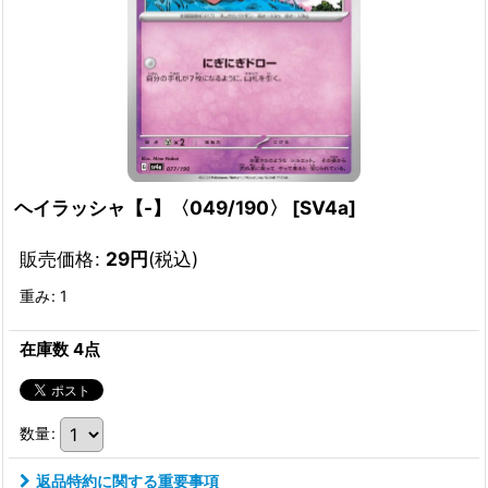
ヘイラッシャ【-】〈049/190〉
[
SV4a
]
販売価格
:
29
円
(税込)
重み
:
1
在庫数 4点
数量
:
返品特約に関する重要事項