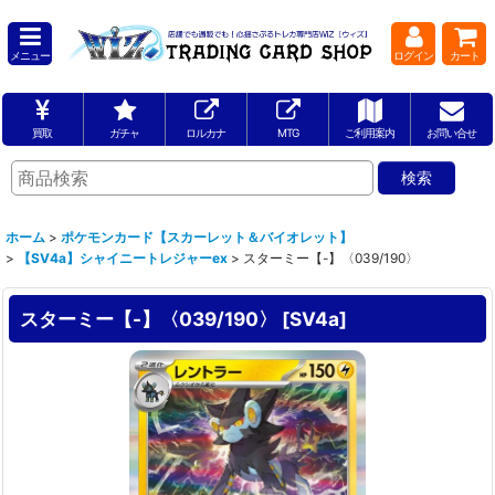
メニュー
ログイン
カート
買取
ガチャ
ロルカナ
MTG
ご利用案内
お問い合せ
ホーム
>
ポケモンカード【スカーレット＆バイオレット】
>
【SV4a】シャイニートレジャーex
>
スターミー【-】〈039/190〉
スターミー【-】〈039/190〉
[
SV4a
]