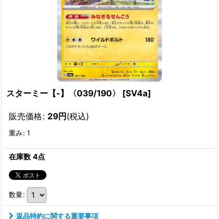
スターミー【-】〈039/190〉
[
SV4a
]
販売価格
:
29
円
(税込)
重み
:
1
在庫数 4点
数量
:
返品特約に関する重要事項