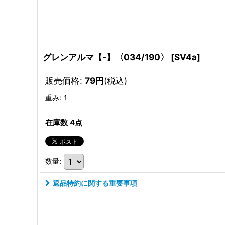
グレンアルマ【-】〈034/190〉
[
SV4a
]
販売価格
:
79
円
(税込)
重み
:
1
在庫数 4点
数量
:
返品特約に関する重要事項