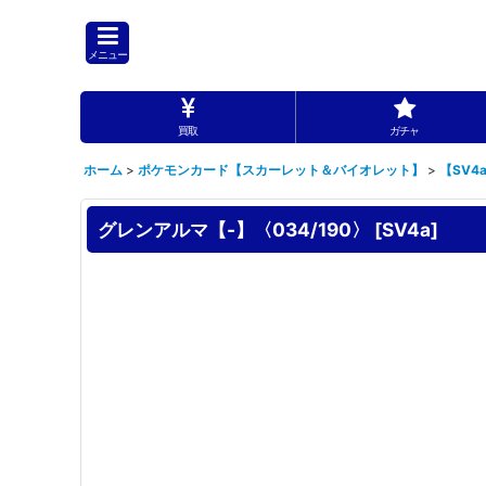
メニュー
買取
ガチャ
ホーム
>
ポケモンカード【スカーレット＆バイオレット】
>
【SV4
グレンアルマ【-】〈034/190〉
[
SV4a
]