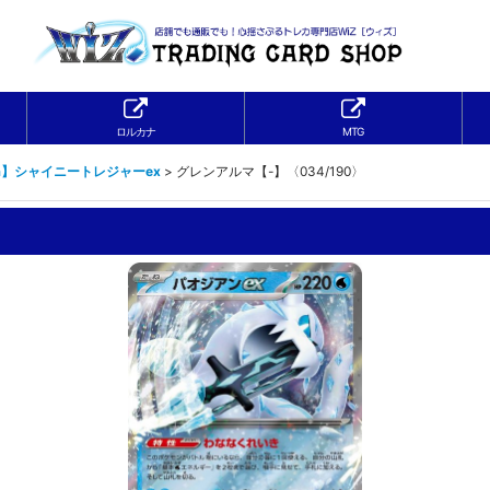
ロルカナ
MTG
a】シャイニートレジャーex
>
グレンアルマ【-】〈034/190〉