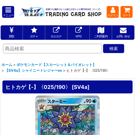
メニュー
ログイン
カート
買取
ガチャ
ロルカナ
MTG
ご利用案内
お問い合せ
ホーム
>
ポケモンカード【スカーレット＆バイオレット】
>
【SV4a】シャイニートレジャーex
>
ヒトカゲ【-】〈025/190〉
ヒトカゲ【-】〈025/190〉
[
SV4a
]