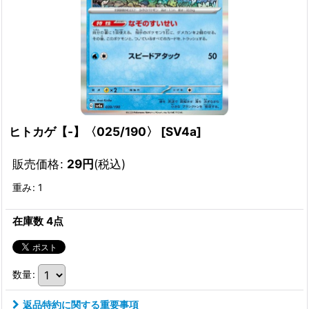
ヒトカゲ【-】〈025/190〉
[
SV4a
]
販売価格
:
29
円
(税込)
重み
:
1
在庫数 4点
数量
:
返品特約に関する重要事項