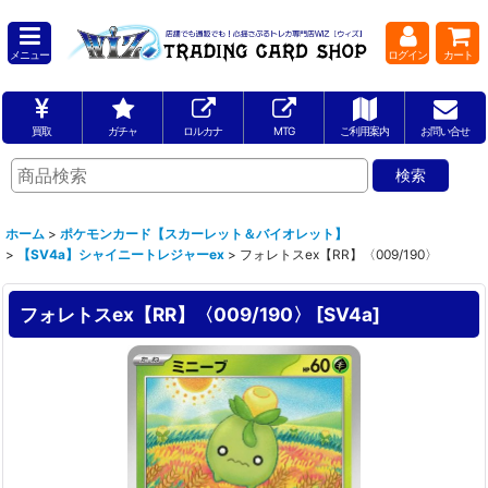
メニュー
ログイン
カート
買取
ガチャ
ロルカナ
MTG
ご利用案内
お問い合せ
ホーム
>
ポケモンカード【スカーレット＆バイオレット】
>
【SV4a】シャイニートレジャーex
>
フォレトスex【RR】〈009/190〉
フォレトスex【RR】〈009/190〉
[
SV4a
]