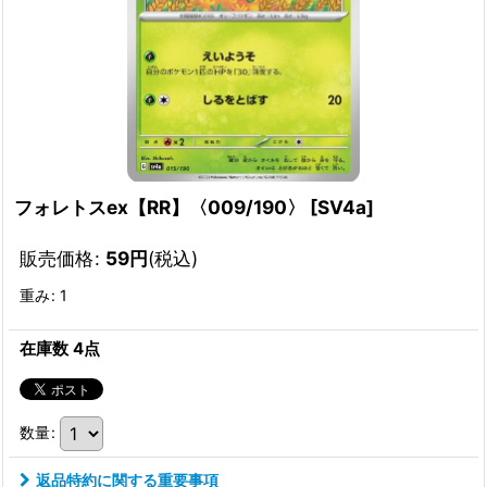
フォレトスex【RR】〈009/190〉
[
SV4a
]
販売価格
:
59
円
(税込)
重み
:
1
在庫数 4点
数量
:
返品特約に関する重要事項