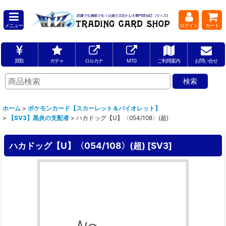
メニュー
ログイン
カート
買取
ガチャ
ロルカナ
MTG
ご利用案内
お問い合せ
ホーム
>
ポケモンカード【スカーレット＆バイオレット】
>
【SV3】黒炎の支配者
>
ハカドッグ【U】〈054/108〉(超)
ハカドッグ【U】〈054/108〉(超)
[
SV3
]