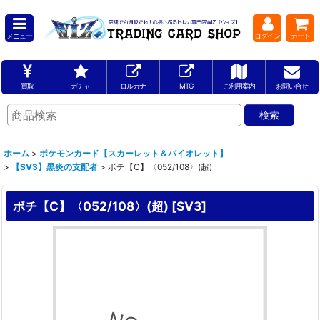
メニュー
ログイン
カート
買取
ガチャ
ロルカナ
MTG
ご利用案内
お問い合せ
ホーム
>
ポケモンカード【スカーレット＆バイオレット】
>
【SV3】黒炎の支配者
>
ボチ【C】〈052/108〉(超)
ボチ【C】〈052/108〉(超)
[
SV3
]