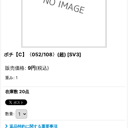
ボチ【C】〈052/108〉(超)
[
SV3
]
販売価格
:
9
円
(税込)
重み
:
1
在庫数 20点
数量
:
返品特約に関する重要事項