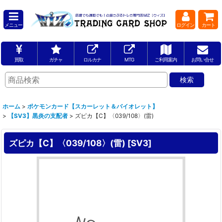
メニュー
ログイン
カート
買取
ガチャ
ロルカナ
MTG
ご利用案内
お問い合せ
ホーム
>
ポケモンカード【スカーレット＆バイオレット】
>
【SV3】黒炎の支配者
>
ズピカ【C】〈039/108〉(雷)
ズピカ【C】〈039/108〉(雷)
[
SV3
]