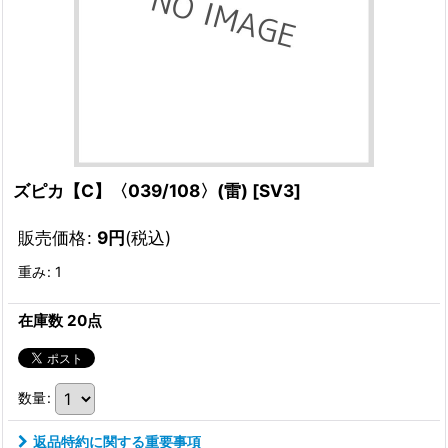
ズピカ【C】〈039/108〉(雷)
[
SV3
]
販売価格
:
9
円
(税込)
重み
:
1
在庫数 20点
数量
:
返品特約に関する重要事項