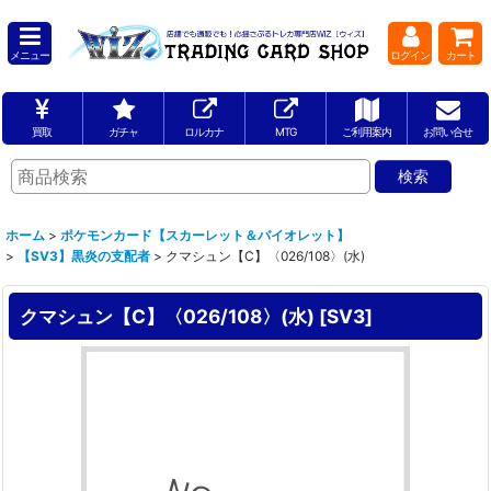
メニュー
ログイン
カート
買取
ガチャ
ロルカナ
MTG
ご利用案内
お問い合せ
ホーム
>
ポケモンカード【スカーレット＆バイオレット】
>
【SV3】黒炎の支配者
>
クマシュン【C】〈026/108〉(水)
クマシュン【C】〈026/108〉(水)
[
SV3
]