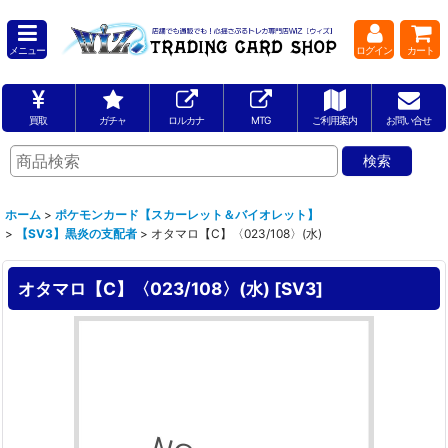
メニュー
ログイン
カート
買取
ガチャ
ロルカナ
MTG
ご利用案内
お問い合せ
ホーム
>
ポケモンカード【スカーレット＆バイオレット】
>
【SV3】黒炎の支配者
>
オタマロ【C】〈023/108〉(水)
オタマロ【C】〈023/108〉(水)
[
SV3
]