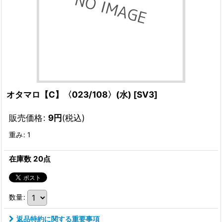
オタマロ【C】〈023/108〉(水)
[
SV3
]
販売価格
:
9
円
(税込)
重み
:
1
在庫数 20点
数量
:
返品特約に関する重要事項