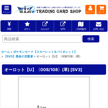
メニュー
ログイン
カート
買取
ガチャ
ロルカナ
MTG
ご利用案内
お問い合せ
ホーム
>
ポケモンカード【スカーレット＆バイオレット】
>
【SV3】黒炎の支配者
>
オーロット【U】〈008/108〉(草)
オーロット【U】〈008/108〉(草)
[
SV3
]