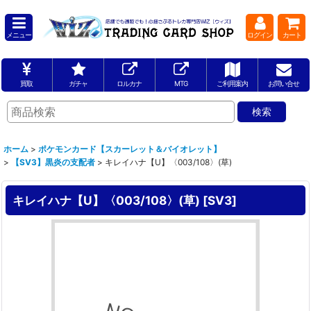
メニュー
ログイン
カート
買取
ガチャ
ロルカナ
MTG
ご利用案内
お問い合せ
ホーム
>
ポケモンカード【スカーレット＆バイオレット】
>
【SV3】黒炎の支配者
>
キレイハナ【U】〈003/108〉(草)
キレイハナ【U】〈003/108〉(草)
[
SV3
]