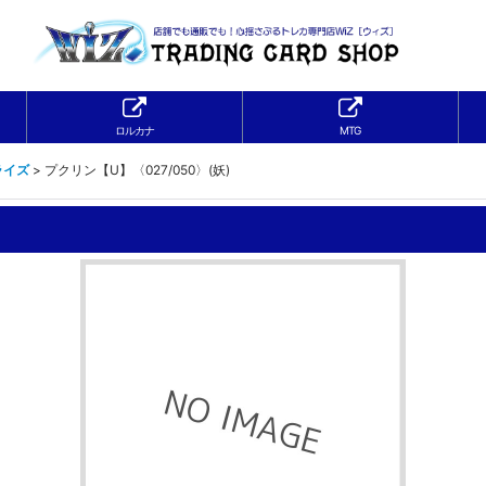
ロルカナ
MTG
ライズ
>
プクリン【U】〈027/050〉(妖)