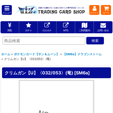
メニュー
ログイン
カート
買取
ガチャ
ロルカナ
MTG
ご利用案内
お問い合せ
ホーム
>
ポケモンカード【サン＆ムーン】
>
【SM6a】ドラゴンストーム
>
クリムガン【U】〈032/053〉(竜)
クリムガン【U】〈032/053〉(竜)
[
SM6a
]