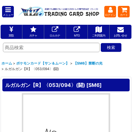
メニュー
ログイン
カート
買取
ガチャ
ロルカナ
MTG
ご利用案内
お問い合せ
ホーム
>
ポケモンカード【サン＆ムーン】
>
【SM6】禁断の光
>
ルガルガン【R】〈053/094〉(闘)
ルガルガン【R】〈053/094〉(闘)
[
SM6
]