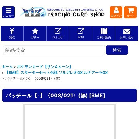
メニュー
ログイン
カート
買取
ガチャ
ロルカナ
MTG
ご利用案内
お問い合せ
ホーム
>
ポケモンカード【サン＆ムーン】
>
【SME】スターターセット伝説 ソルガレオGX ルナアーラGX
>
パッチール【-】〈008/021〉(無)
パッチール【-】〈008/021〉(無)
[
SME
]