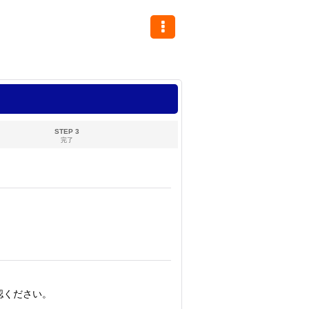
STEP 3
完了
認ください。